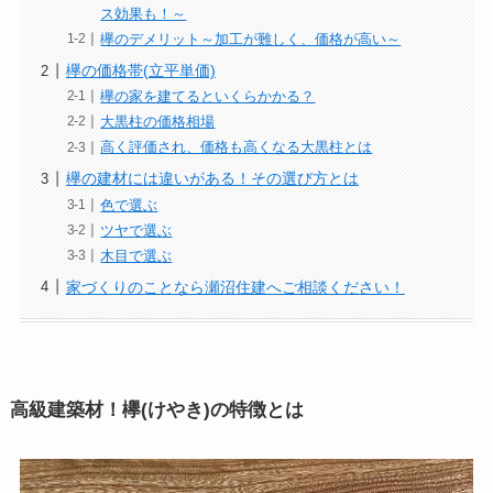
ス効果も！～
欅のデメリット～加工が難しく、価格が高い～
欅の価格帯(立平単価)
欅の家を建てるといくらかかる？
大黒柱の価格相場
高く評価され、価格も高くなる大黒柱とは
欅の建材には違いがある！その選び方とは
色で選ぶ
ツヤで選ぶ
木目で選ぶ
家づくりのことなら瀬沼住建へご相談ください！
高級建築材！欅(けやき)の特徴とは