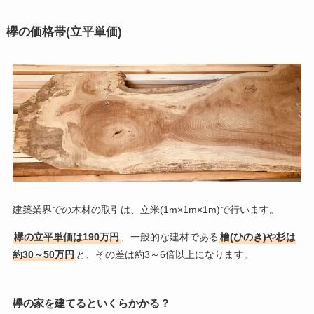
欅の価格帯(立平単価)
建築業界での木材の取引は、立米(1m×1m×1m)で行います。
欅の立平単価は190万円
、一般的な建材である
檜(ひのき)や杉は
約30～50万円
と、その差は約3～6倍以上になります。
欅の家を建てるといくらかかる？