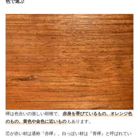
色で選ぶ
欅は色合いの激しい樹種で、
赤身を帯びているもの、オレンジ色
のもの、黄色や金色に近いもの
もあります。
芯が赤い材は通称『赤欅』、白っぽい材は『青欅』と呼ばれてい