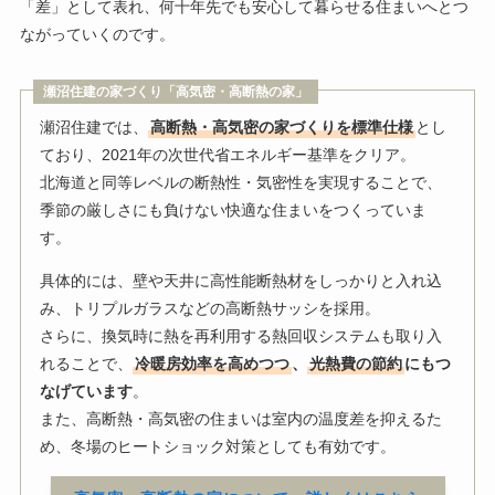
「差」として表れ、何十年先でも安心して暮らせる住まいへとつ
ながっていくのです。
瀬沼住建の家づくり「高気密・高断熱の家」
瀬沼住建では、
高断熱・高気密の家づくりを標準仕様
とし
ており、2021年の次世代省エネルギー基準をクリア。
北海道と同等レベルの断熱性・気密性を実現することで、
季節の厳しさにも負けない快適な住まいをつくっていま
す。
具体的には、壁や天井に高性能断熱材をしっかりと入れ込
み、トリプルガラスなどの高断熱サッシを採用。
さらに、換気時に熱を再利用する熱回収システムも取り入
れることで、
冷暖房効率を高めつつ
、
光熱費の節約
にもつ
なげています
。
また、高断熱・高気密の住まいは室内の温度差を抑えるた
め、冬場のヒートショック対策としても有効です。