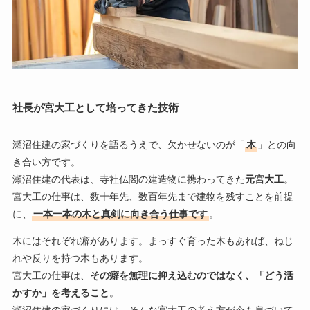
社長が宮大工として培ってきた技術
瀬沼住建の家づくりを語るうえで、欠かせないのが「
木
」との向
き合い方です。
瀬沼住建の代表は、寺社仏閣の建造物に携わってきた
元宮大工
。
宮大工の仕事は、数十年先、数百年先まで建物を残すことを前提
に、
一本一本の木と真剣に向き合う仕事です
。
木にはそれぞれ癖があります。まっすぐ育った木もあれば、ねじ
れや反りを持つ木もあります。
宮大工の仕事は、
その癖を無理に抑え込むのではなく、「どう活
かすか」を考えること
。
瀬沼住建の家づくりには、そんな宮大工の考え方が今も息づいて