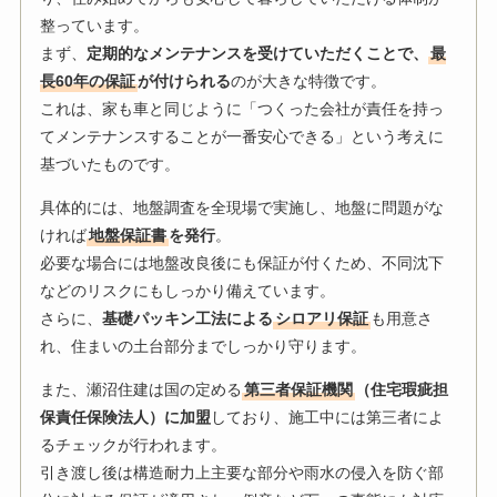
整っています。
まず、
定期的なメンテナンスを受けていただくことで、
最
長60年の保証
が付けられる
のが大きな特徴です。
これは、家も車と同じように「つくった会社が責任を持っ
てメンテナンスすることが一番安心できる」という考えに
基づいたものです。
具体的には、地盤調査を全現場で実施し、地盤に問題がな
ければ
地盤保証書
を発行
。
必要な場合には地盤改良後にも保証が付くため、不同沈下
などのリスクにもしっかり備えています。
さらに、
基礎パッキン工法による
シロアリ保証
も用意さ
れ、住まいの土台部分までしっかり守ります。
また、瀬沼住建は国の定める
第三者保証機関
（住宅瑕疵担
保責任保険法人）に加盟
しており、施工中には第三者によ
るチェックが行われます。
引き渡し後は構造耐力上主要な部分や雨水の侵入を防ぐ部