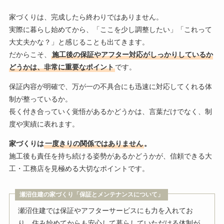
家づくりは、完成したら終わりではありません。
実際に暮らし始めてから、「ここを少し調整したい」「これって
大丈夫かな？」と感じることも出てきます。
だからこそ、
施工後の保証やアフター対応がしっかりしているか
どうかは、非常に重要なポイント
です。
保証内容が明確で、万が一の不具合にも迅速に対応してくれる体
制が整っているか。
長く付き合っていく覚悟があるかどうかは、言葉だけでなく、制
度や実績に表れます。
家づくりは
一度きりの関係ではありません
。
施工後も責任を持ち続ける姿勢があるかどうかが、信頼できる大
工・工務店を見極める大切なポイントです。
瀬沼住建の家づくり「保証とメンテナンスについて」
瀬沼住建では保証やアフターサービスにも力を入れてお
り、住み始めてからも安心して暮らしていただける体制が